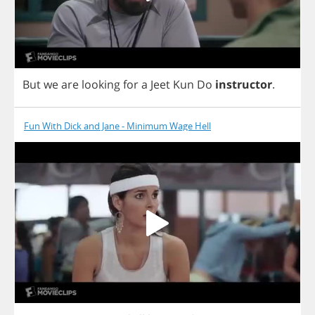
But
we
are
looking
for
a
Jeet
Kun
Do
instructor
.
Fun With Dick and Jane - Minimum Wage Hell