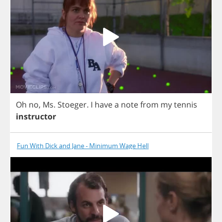
Oh
no
,
Ms
.
Stoeger
.
I
have
a
note
from
my
tennis
instructor
Fun With Dick and Jane - Minimum Wage Hell