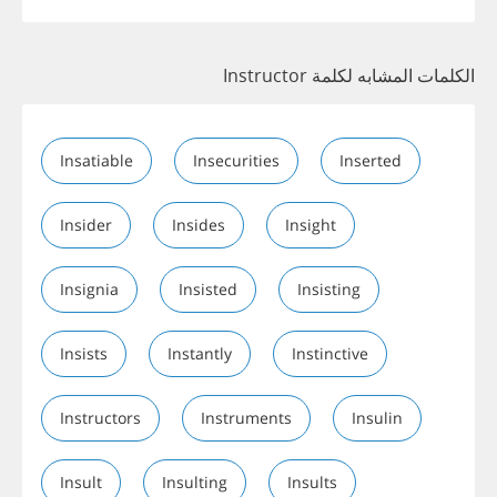
الكلمات المشابه لكلمة Instructor
Insatiable
Insecurities
Inserted
Insider
Insides
Insight
Insignia
Insisted
Insisting
Insists
Instantly
Instinctive
Instructors
Instruments
Insulin
Insult
Insulting
Insults