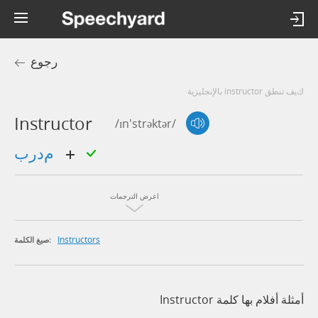
رجوع
كيف تنطق instructor بالإنجليزية
Instructor
/ɪn'strəktər/
مدرب
اعرض الترجمات
Instructors
صيغ الكلمة:
أمثلة أفلام بها كلمة Instructor