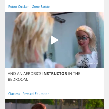
Robot Chicken - Gone Barbie
AND
AN
AEROBICS
INSTRUCTOR
IN
THE
BEDROOM
.
Clueless - Physical Education