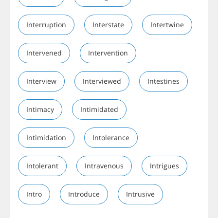
Interruption
Interstate
Intertwine
Intervened
Intervention
Interview
Interviewed
Intestines
Intimacy
Intimidated
Intimidation
Intolerance
Intolerant
Intravenous
Intrigues
Intro
Introduce
Intrusive