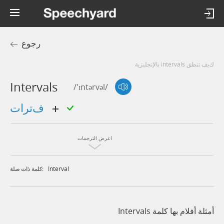
رجوع
كيف تنطق intervals بالإنجليزية
Intervals
/'ɪntərvəl/
فترات
اعرض الترجمات
Interval
كلمة ذات صلة:
أمثلة أفلام بها كلمة Intervals