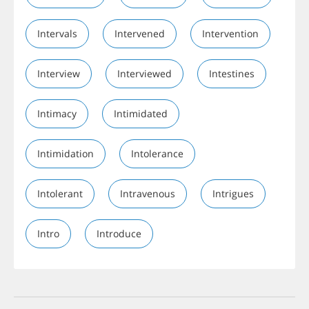
Intervals
Intervened
Intervention
Interview
Interviewed
Intestines
Intimacy
Intimidated
Intimidation
Intolerance
Intolerant
Intravenous
Intrigues
Intro
Introduce