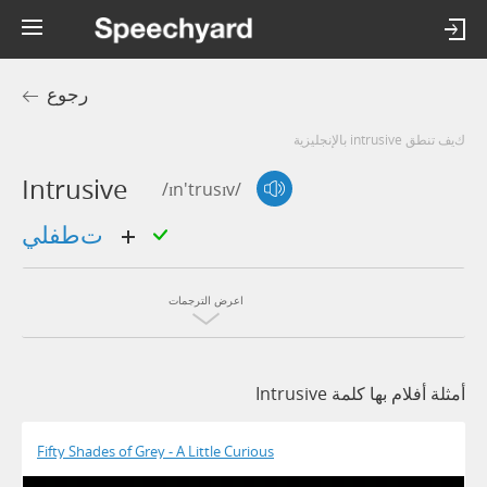
رجوع
كيف تنطق intrusive بالإنجليزية
Intrusive
/ɪn'trusɪv/
تطفلي
اعرض الترجمات
أمثلة أفلام بها كلمة Intrusive
Fifty Shades of Grey - A Little Curious