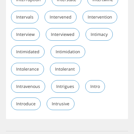
Intervals
Intervened
Intervention
Interview
Interviewed
Intimacy
Intimidated
Intimidation
Intolerance
Intolerant
Intravenous
Intrigues
Intro
Introduce
Intrusive