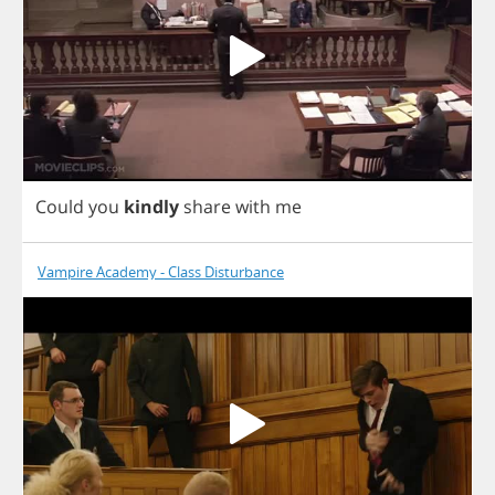
Could
you
kindly
share
with
me
Vampire Academy - Class Disturbance