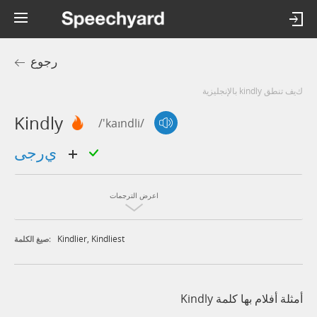
رجوع
كيف تنطق kindly بالإنجليزية
Kindly
/'kaɪndli/
يرجى
اعرض الترجمات
Kindlier
,
Kindliest
صيغ الكلمة:
أمثلة أفلام بها كلمة Kindly