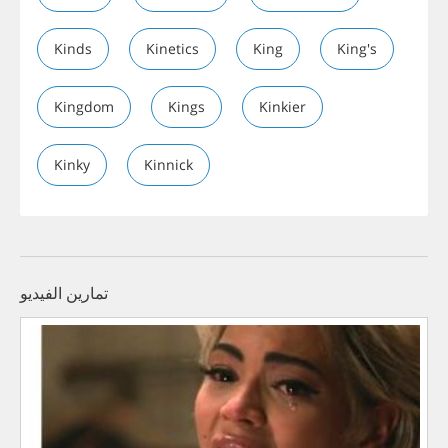
Kinds
Kinetics
King
King's
Kingdom
Kings
Kinkier
Kinky
Kinnick
تمارين الفيديو