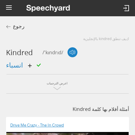
رجوع
كيف تنطق kindred بالإنجليزية
Kindred
/'kɪndrɪd/
انسباء
اعرض الترجمات
أمثلة أفلام بها كلمة Kindred
Drive Me Crazy - The In Crowd