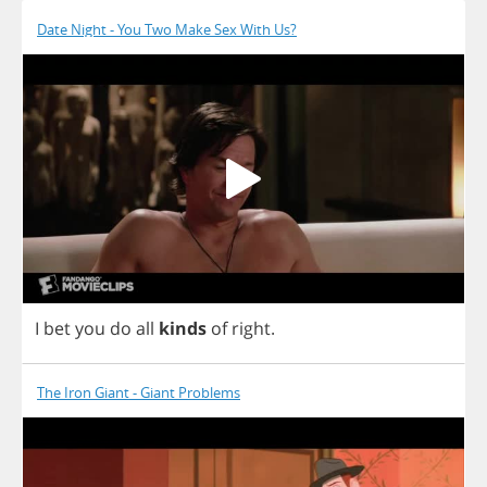
Date Night - You Two Make Sex With Us?
I
bet
you
do
all
kinds
of
right
.
The Iron Giant - Giant Problems