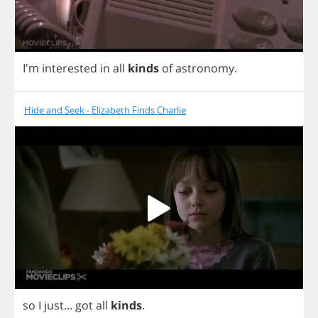
I'm
interested
in
all
kinds
of
astronomy
.
Hide and Seek - Elizabeth Finds Charlie
so
I
just
...
got
all
kinds
.