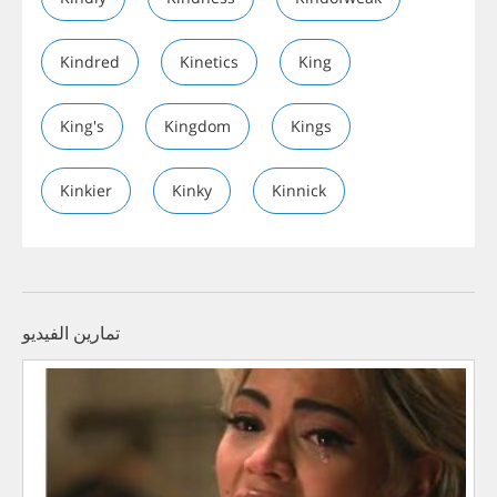
Kindred
Kinetics
King
King's
Kingdom
Kings
Kinkier
Kinky
Kinnick
تمارين الفيديو