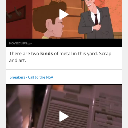
There
are
two
kinds
of
metal
in
this
yard
.
Scrap
and
art
.
Sneakers - Call to the NSA