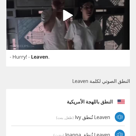
-
Hurry
!
-
Leaven
.
النطق الصوتي لكلمة Leaven
النطق باللهجة الأمريكية
Leaven تُنطق Ivy
(طفل, بنت)
Leaven تُنطق Joanna
(مؤنث)