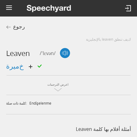
رجوع
كيف تنطق leaven بالإنجليزية
Leaven
/'lɛvən/
خميرة
اعرض الترجمات
Endi̇şelenme
كلمة ذات صلة:
أمثلة أفلام بها كلمة Leaven