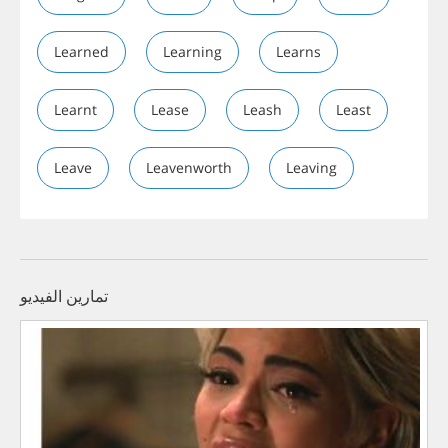
Learned
Learning
Learns
Learnt
Lease
Leash
Least
Leave
Leavenworth
Leaving
تمارين الفيديو