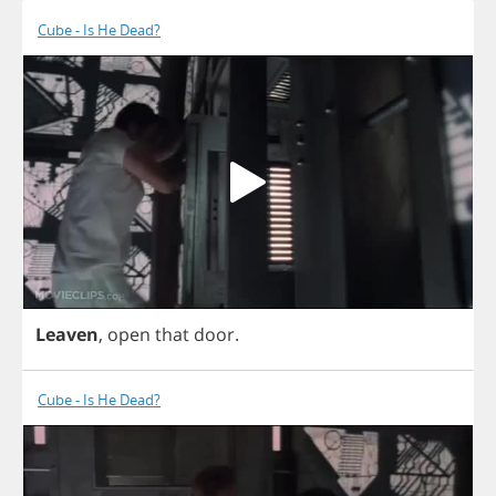
Cube - Is He Dead?
Leaven
,
open
that
door
.
Cube - Is He Dead?