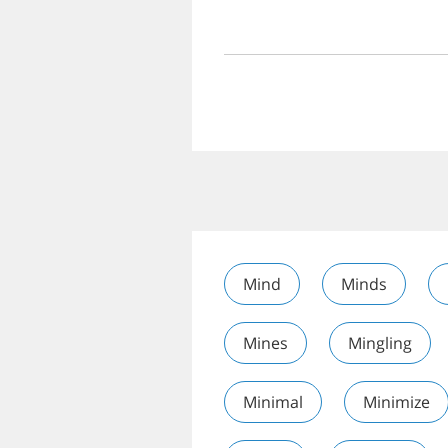
Mind
Minds
Mines
Mingling
Minimal
Minimize