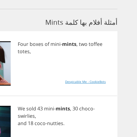
أمثلة أفلام بها كلمة Mints
Four
boxes
of
mini
-
mints
,
two
toffee
totes
,
Despicable Me - CookieBots
We
sold
43
mini
-
mints
, 30
choco
-
swirlies
,
and
18
coco
-
nutties
.