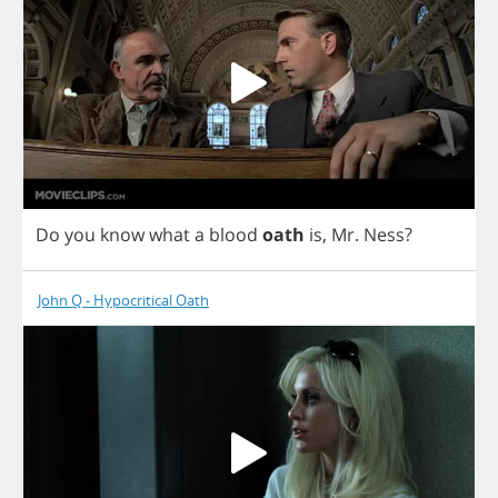
Do
you
know
what
a
blood
oath
is
,
Mr
.
Ness
?
John Q - Hypocritical Oath