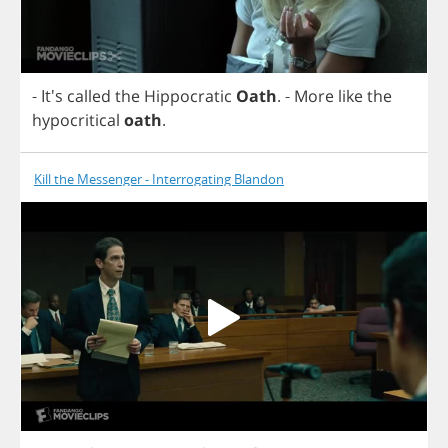
- It's
called
the
Hippocratic
Oath
.
-
More
like
the
hypocritical
oath
.
Kill the Messenger - Interrogating Blandon