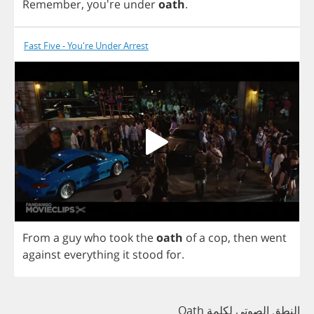
Remember
, you're
under
oath
.
Fast Five - You're Under Arrest
From
a
guy
who
took
the
oath
of
a
cop
,
then
went
against
everything
it
stood
for
.
النطق الصوتي لكلمة Oath