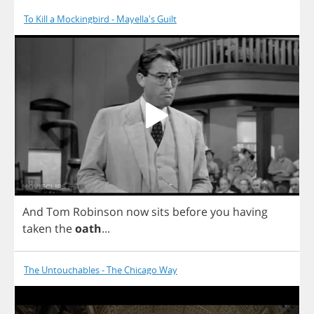
To Kill a Mockingbird - Mayella's Guilt
And
Tom
Robinson
now
sits
before
you
having
taken
the
oath
...
The Untouchables - The Chicago Way