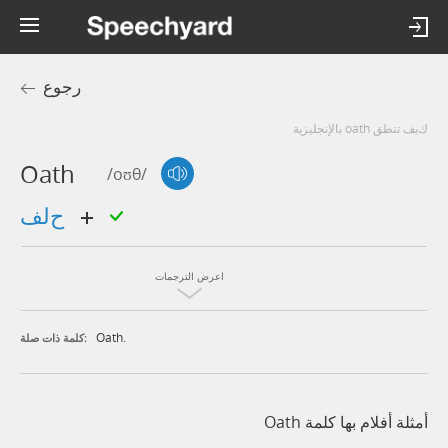
رجوع
كيف تنطق oath بالإنجليزية
Oath
/oʊθ/
حلف
اعرض الترجمات
Oath.
كلمة ذات صلة:
أمثلة أفلام بها كلمة Oath