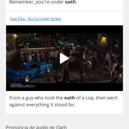
Remember
, you're
under
oath
.
Fast Five - You're Under Arrest
From
a
guy
who
took
the
oath
of
a
cop
,
then
went
against
everything
it
stood
for
.
Pronúncia de áudio de Oath