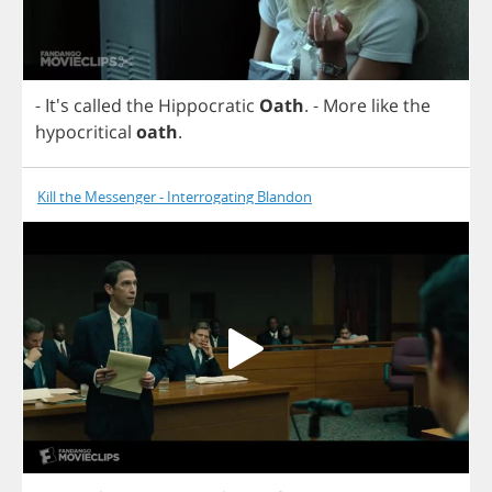
- It's
called
the
Hippocratic
Oath
.
-
More
like
the
hypocritical
oath
.
Kill the Messenger - Interrogating Blandon