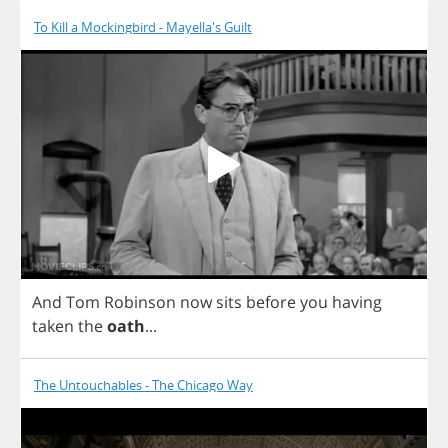
To Kill a Mockingbird - Mayella's Guilt
And
Tom
Robinson
now
sits
before
you
having
taken
the
oath
...
The Untouchables - The Chicago Way