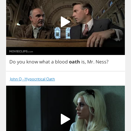
Do
you
know
what
a
blood
oath
is
,
Mr
.
Ness
?
John Q - Hypocritical Oath