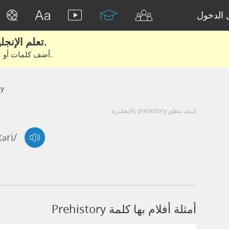
الدخول
تعلم الإنجليزية الحقيقية من الأفلام والكتب.
أضف كلمات أو عبارات للتعلم والتدريب مع متعلمين آخرين.
ry
كيف تنطق prehistory بالإنجليزية
təri/
أمثلة أفلام بها كلمة Prehistory