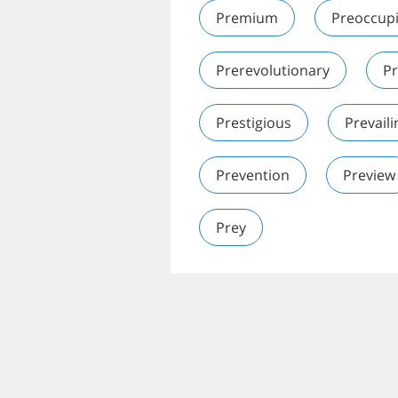
Premium
Preoccup
Prerevolutionary
Pr
Prestigious
Prevaili
Prevention
Preview
Prey