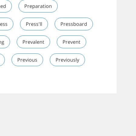
ied
Preparation
ess
Press'll
Pressboard
ng
Prevalent
Prevent
Previous
Previously