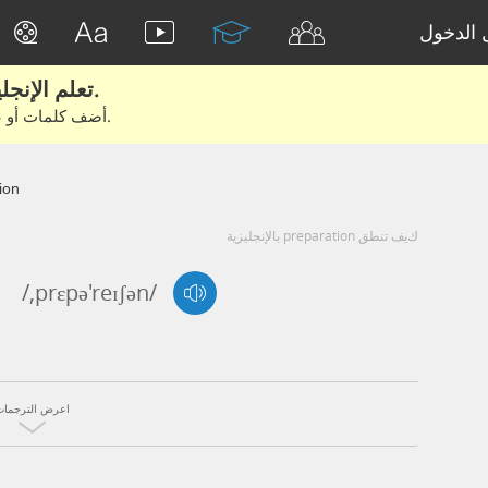
الدخول
تعلم الإنجليزية الحقيقية من الأفلام والكتب.
أضف كلمات أو عبارات للتعلم والتدريب مع متعلمين آخرين.
ion
كيف تنطق preparation بالإنجليزية
/,prɛpə'reɪʃən/
اعرض الترجمات