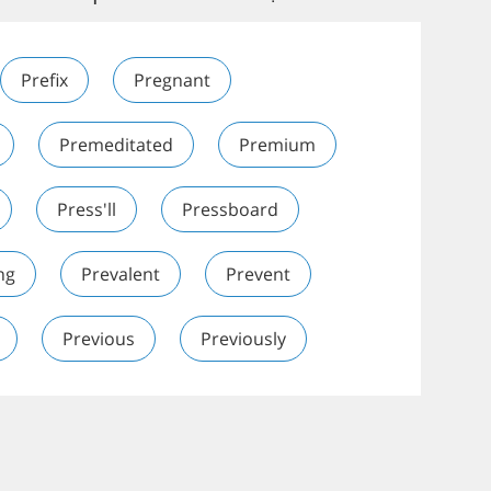
Prefix
Pregnant
Premeditated
Premium
Press'll
Pressboard
ng
Prevalent
Prevent
Previous
Previously