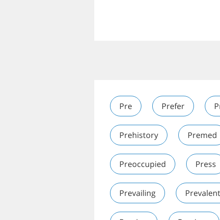
Pre
Prefer
P
Prehistory
Premed
Preoccupied
Press
Prevailing
Prevalen