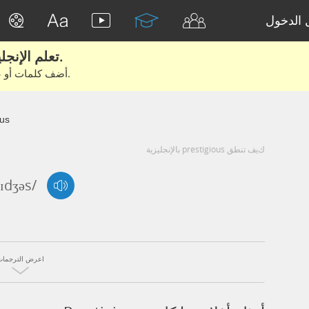
الدخول
تعلم الإنجليزية الحقيقية من الأفلام والكتب.
أضف كلمات أو عبارات للتعلم والتدريب مع متعلمين آخرين.
ous
كيف تنطق prestigious بالإنجليزية
tɪdʒəs/
اعرض الترجمات