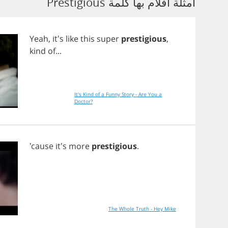
أمثلة أفلام بها كلمة Prestigious
Yeah
, it's
like
this
super
prestigious
,
kind
of
...
It's Kind of a Funny Story - Are You a
Doctor?
'cause it's
more
prestigious
.
The Whole Truth - Hey Mike