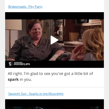
Bridesmaids - Pity Party
All
right
. I'm
glad
to
see
you've
got
a
little
bit
of
spark
in
you
.
Seventh Son - Sparks in the Moonlight