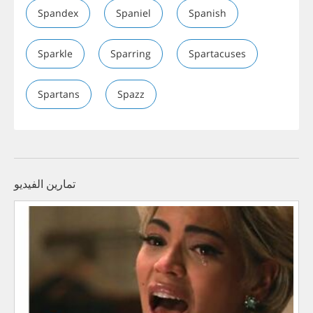
Spandex
Spaniel
Spanish
Sparkle
Sparring
Spartacuses
Spartans
Spazz
تمارين الفيديو