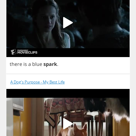
there
is
a
blue
spark
.
A Dog's Purpose - My Best Life