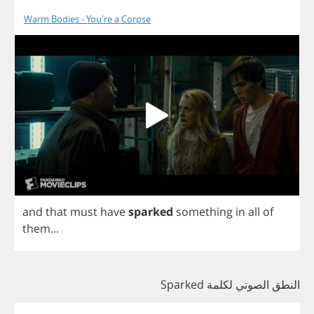
Warm Bodies - You're a Corpse
and
that
must
have
sparked
something
in
all
of
them
...
النطق الصوتي لكلمة Sparked