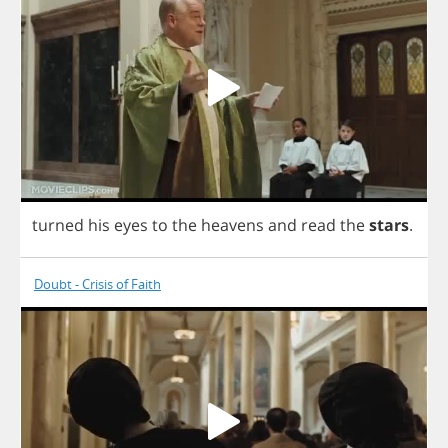
turned
his
eyes
to
the
heavens
and
read
the
stars
.
Doubt - Crisis of Faith