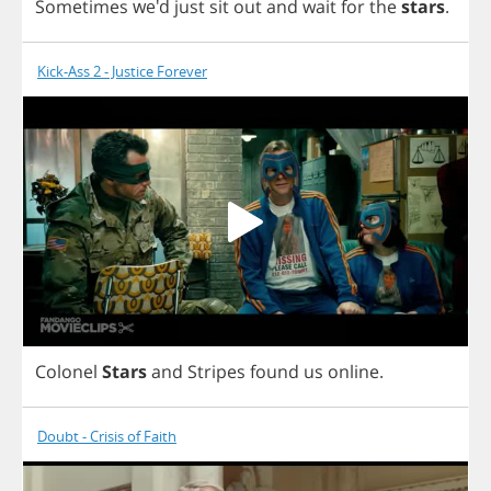
Sometimes
we'd
just
sit
out
and
wait
for
the
stars
.
Kick-Ass 2 - Justice Forever
Colonel
Stars
and
Stripes
found
us
online
.
Doubt - Crisis of Faith