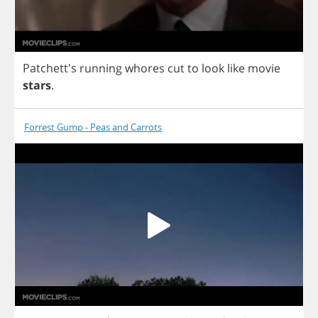
Patchett's
running
whores
cut
to
look
like
movie
stars
.
Forrest Gump - Peas and Carrots