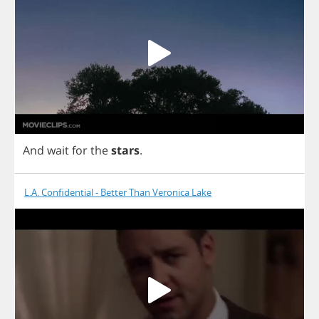
And
wait
for
the
stars
.
L.A. Confidential - Better Than Veronica Lake