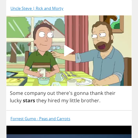
Uncle Steve | Rick and Morty
Some
company
out
there's
gonna
thank
their
lucky
stars
they
hired
my
little
brother
.
Forrest Gump - Peas and Carrots