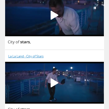
City
of
stars
,
La La Land - City of Stars