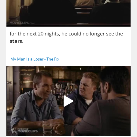
for
the
next
20
nights
,
he
could
no
longer
see
the
stars
.
My Man Is a Loser - The Fix