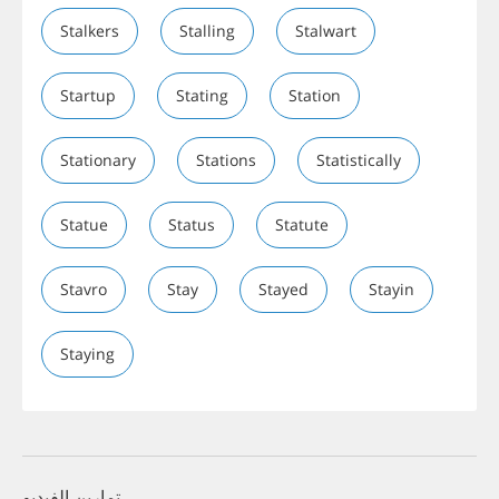
Stalkers
Stalling
Stalwart
Startup
Stating
Station
Stationary
Stations
Statistically
Statue
Status
Statute
Stavro
Stay
Stayed
Stayin
Staying
تمارين الفيديو