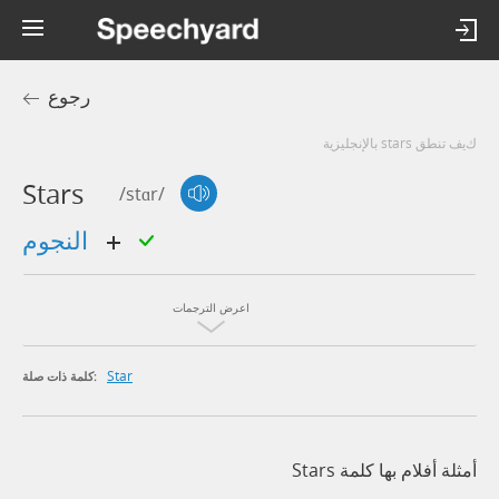
رجوع
كيف تنطق stars بالإنجليزية
Stars
/stɑr/
النجوم
اعرض الترجمات
Star
كلمة ذات صلة:
أمثلة أفلام بها كلمة Stars