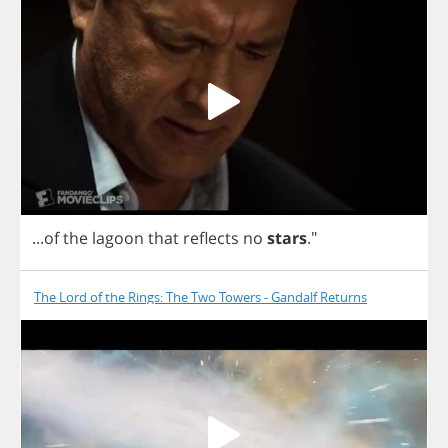
...
of
the
lagoon
that
reflects
no
stars
."
The Lord of the Rings: The Two Towers - Gandalf Returns