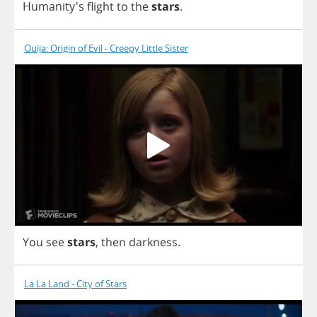
Humanity's
flight
to
the
stars
.
Ouija: Origin of Evil - Creepy Little Sister
You
see
stars
,
then
darkness
.
La La Land - City of Stars