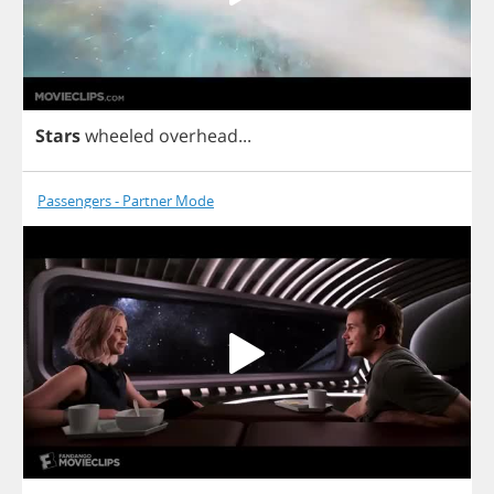
Stars
wheeled
overhead
...
Passengers - Partner Mode