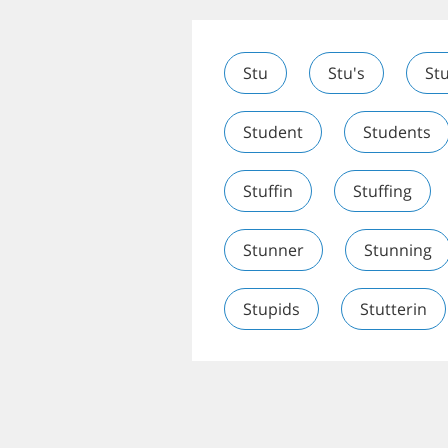
Stu
Stu's
St
Student
Students
Stuffin
Stuffing
Stunner
Stunning
Stupids
Stutterin