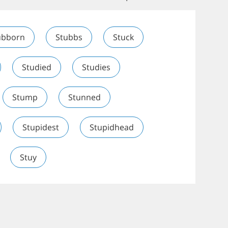
ubborn
Stubbs
Stuck
Studied
Studies
Stump
Stunned
Stupidest
Stupidhead
Stuy