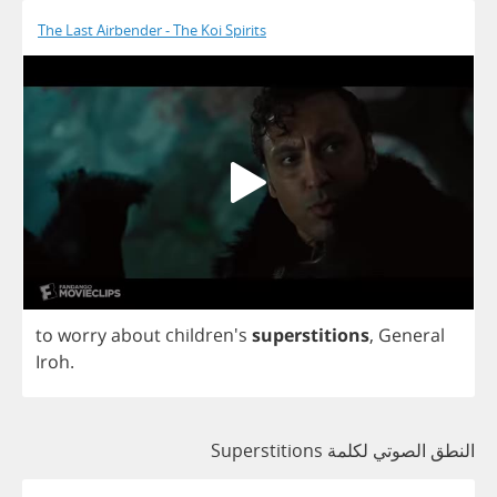
The Last Airbender - The Koi Spirits
to
worry
about
children's
superstitions
,
General
Iroh
.
النطق الصوتي لكلمة Superstitions