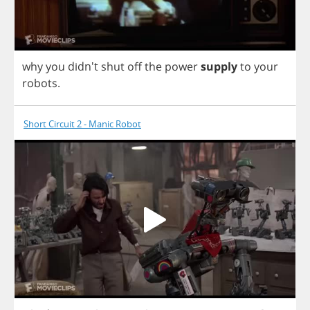
why
you
didn't
shut
off
the
power
supply
to
your
robots
.
Short Circuit 2 - Manic Robot