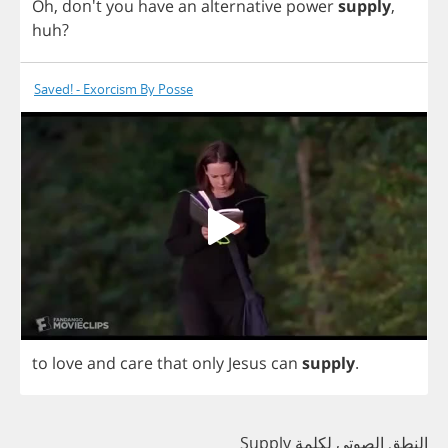
Oh
, don't
you
have
an
alternative
power
supply
,
huh
?
Saved! - Exorcism By Posse
to
love
and
care
that
only
Jesus
can
supply
.
النطق الصوتي لكلمة Supply