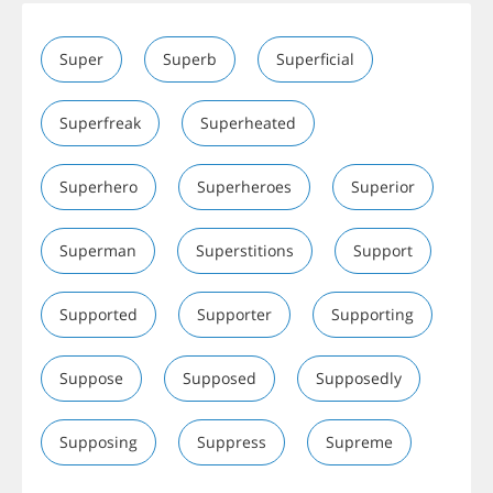
Super
Superb
Superficial
Superfreak
Superheated
Superhero
Superheroes
Superior
Superman
Superstitions
Support
Supported
Supporter
Supporting
Suppose
Supposed
Supposedly
Supposing
Suppress
Supreme