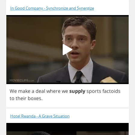
In Good Company - Synchronize and Synergize
We
make
a
deal
where
we
supply
sports
factoids
to
their
boxes
.
Hotel Rwanda - A Grave Situation