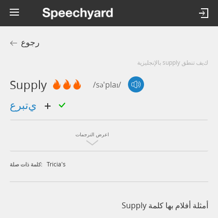
رجوع
كيف تنطق supply بالإنجليزية
Supply
/sə'plaɪ/
يتبرع
اعرض الترجمات
Tricia's
كلمة ذات صلة:
أمثلة أفلام بها كلمة Supply