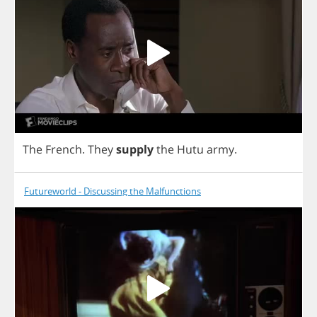
The
French
.
They
supply
the
Hutu
army
.
Futureworld - Discussing the Malfunctions