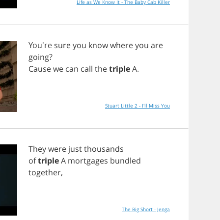
Life as We Know It - The Baby Cab Killer
You're
sure
you
know
where
you
are
going
?
Cause
we
can
call
the
triple
A
.
Stuart Little 2 - I'll Miss You
They
were
just
thousands
of
triple
A
mortgages
bundled
together
,
The Big Short - Jenga