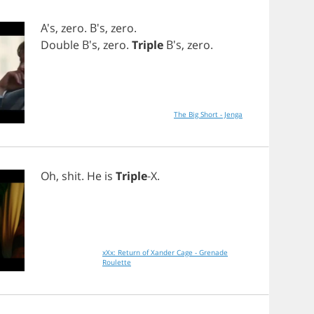
A's,
zero
. B's,
zero
.
Double
B's,
zero
.
Triple
B's,
zero
.
The Big Short - Jenga
Oh
,
shit
.
He
is
Triple
-
X
.
xXx: Return of Xander Cage - Grenade
Roulette