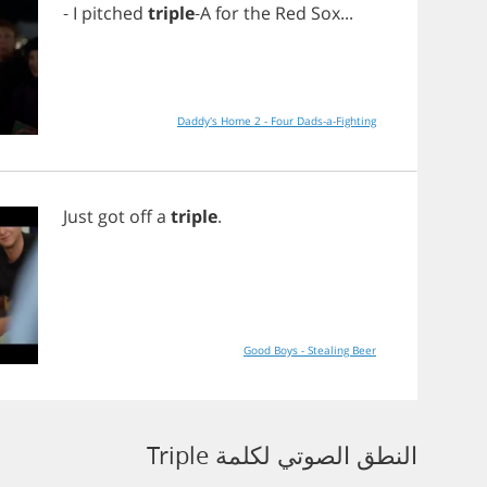
-
I
pitched
triple
-
A
for
the
Red
Sox
...
Daddy's Home 2 - Four Dads-a-Fighting
Just
got
off
a
triple
.
Good Boys - Stealing Beer
النطق الصوتي لكلمة Triple