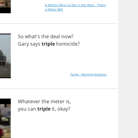
A Million Ways to Die in the West - That's
a Dollar Bill!
So
what's
the
deal
now
?
Gary
says
triple
homicide
?
Fargo - Morning Sickness
Whatever
the
meter
is
,
you
can
triple
it
,
okay
?