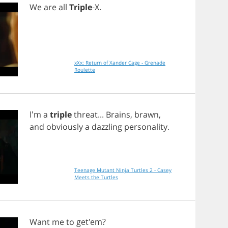
We
are
all
Triple
-
X
.
xXx: Return of Xander Cage - Grenade
Roulette
I'm
a
triple
threat
...
Brains
,
brawn
,
and
obviously
a
dazzling
personality
.
Teenage Mutant Ninja Turtles 2 - Casey
Meets the Turtles
Want
me
to
get'em?