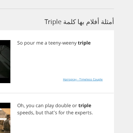
أمثلة أفلام بها كلمة Triple
So
pour
me
a
teeny
-
weeny
triple
Hairspray - Timeless Couple
Oh
,
you
can
play
double
or
triple
speeds
,
but
that's
for
the
experts
.