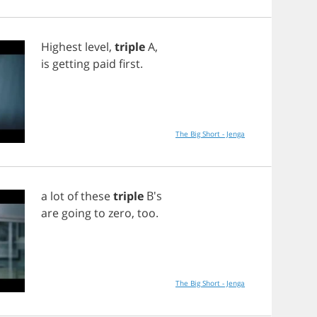
Highest
level
,
triple
A
,
is
getting
paid
first
.
The Big Short - Jenga
a
lot
of
these
triple
B's
are
going
to
zero
,
too
.
The Big Short - Jenga