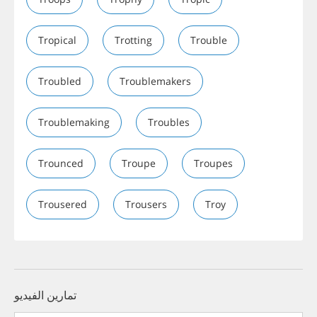
Tropical
Trotting
Trouble
Troubled
Troublemakers
Troublemaking
Troubles
Trounced
Troupe
Troupes
Trousered
Trousers
Troy
تمارين الفيديو