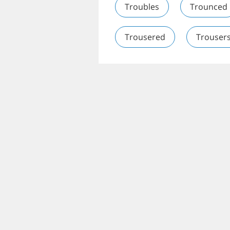
Troubles
Trounced
Trousered
Trouser