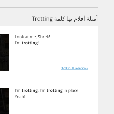
أمثلة أفلام بها كلمة Trotting
Look
at
me
,
Shrek
!
I'm
trotting
!
Shrek 2 - Human Shrek
I'm
trotting
, I'm
trotting
in
place
!
Yeah
!