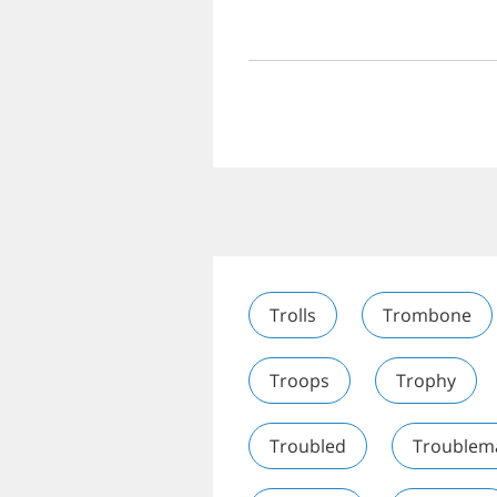
Trolls
Trombone
Troops
Trophy
Troubled
Troublem