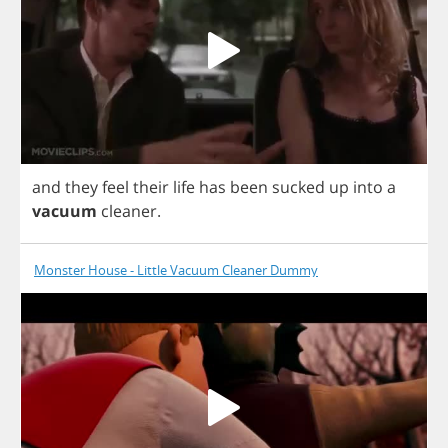
and
they
feel
their
life
has
been
sucked
up
into
a
vacuum
cleaner
.
Monster House - Little Vacuum Cleaner Dummy