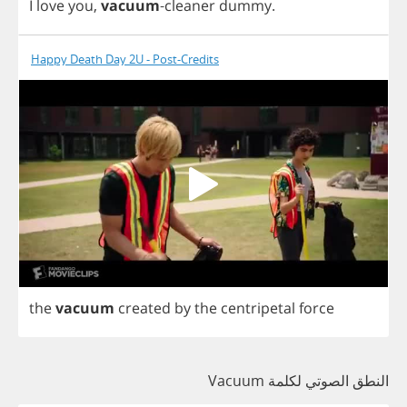
I
love
you
,
vacuum
-
cleaner
dummy
.
Happy Death Day 2U - Post-Credits
the
vacuum
created
by
the
centripetal
force
النطق الصوتي لكلمة Vacuum