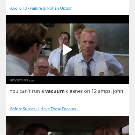
Apollo 13 - Failure Is Not an Option
You
can't
run
a
vacuum
cleaner
on
12
amps
,
John
.
Before Sunset - I Have These Dreams...