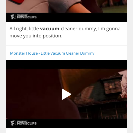
All
right
,
little
vacuum
-
cleaner
dummy
,
I'm
gonna
move
you
into
position
.
Monster House - Little Vacuum Cleaner Dummy