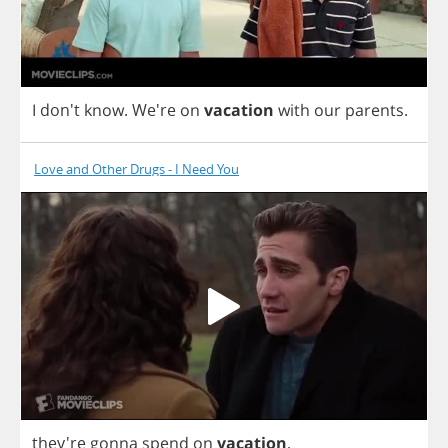
I
don't
know
. We're
on
vacation
with
our
parents
.
Love and Other Drugs - I Need You
they're
gonna
spend
on
vacation
,