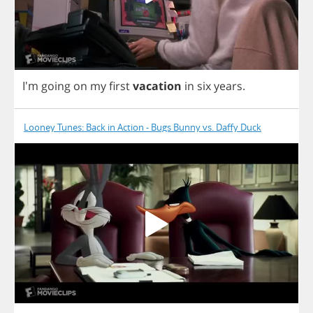
I'm
going
on
my
first
vacation
in
six
years
.
Looney Tunes: Back in Action - Bugs Bunny vs. Daffy Duck