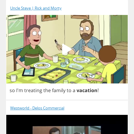
Uncle Steve | Rick and Morty
so
I'm
treating
the
family
to
a
vacation
!
Westworld - Delos Commercial