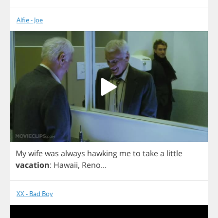
Alfie - Joe
My
wife
was
always
hawking
me
to
take
a
little
vacation
:
Hawaii
,
Reno
...
XX - Bad Boy