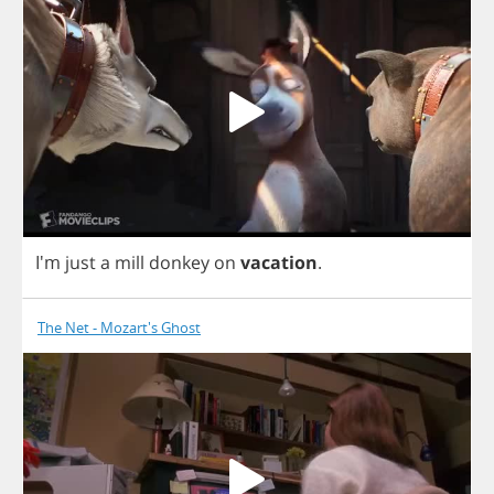
I'm
just
a
mill
donkey
on
vacation
.
The Net - Mozart's Ghost