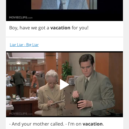
Boy
,
have
we
got
a
vacation
for
you
!
Liar Liar - Big Liar
-
And
your
mother
called
.
- I'm
on
vacation
.