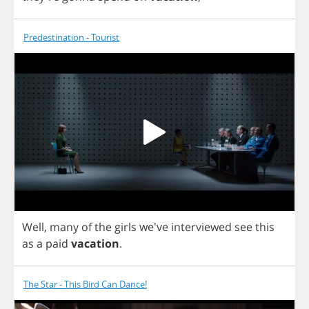
Predestination - Tourist
Well
,
many
of
the
girls
we've
interviewed
see
this
as
a
paid
vacation
.
The Star - This Bird Can Dance!