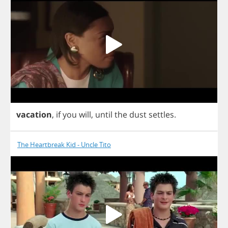
vacation
,
if
you
will
,
until
the
dust
settles
.
The Heartbreak Kid - Uncle Tito