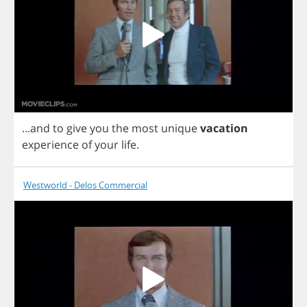
...
and
to
give
you
the
most
unique
vacation
experience
of
your
life
.
Westworld - Delos Commercial