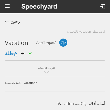
رجوع
كيف تنطق vacation بالإنجليزية
Vacation
/veɪ'keɪʃən/
عطلة
اعرض الترجمات
Vacation?
كلمة ذات صلة:
أمثلة أفلام بها كلمة Vacation