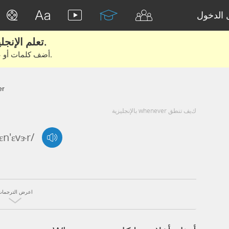
الدخول
تعلم الإنجليزية الحقيقية من الأفلام والكتب.
أضف كلمات أو عبارات للتعلم والتدريب مع متعلمين آخرين.
er
كيف تنطق whenever بالإنجليزية
ɛn'ɛvɝr/
اعرض الترجمات