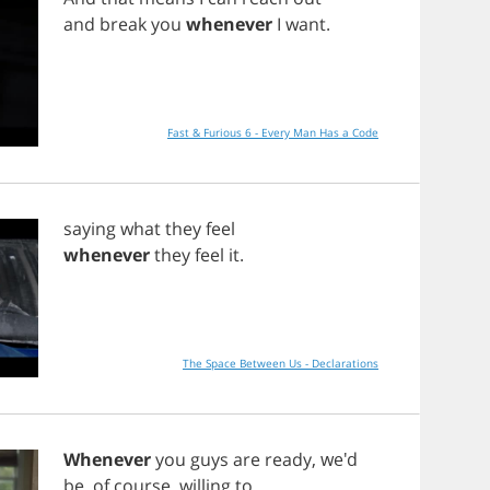
and
break
you
whenever
I
want
.
Fast & Furious 6 - Every Man Has a Code
saying
what
they
feel
whenever
they
feel
it
.
The Space Between Us - Declarations
Whenever
you
guys
are
ready
, we'd
be
,
of
course
,
willing
to
...