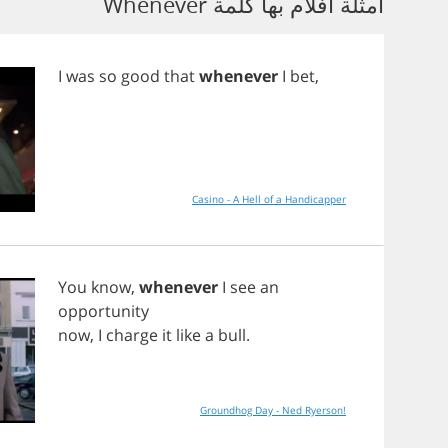
أمثلة أفلام بها كلمة Whenever
I
was
so
good
that
whenever
I
bet
,
Casino - A Hell of a Handicapper
You
know
,
whenever
I
see
an
opportunity
now
,
I
charge
it
like
a
bull
.
Groundhog Day - Ned Ryerson!