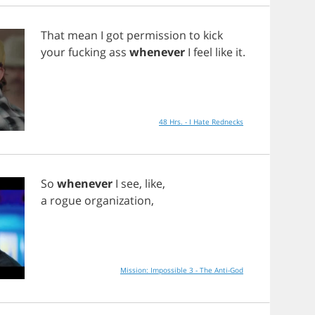
That
mean
I
got
permission
to
kick
your
fucking
ass
whenever
I
feel
like
it
.
48 Hrs. - I Hate Rednecks
So
whenever
I
see
,
like
,
a
rogue
organization
,
Mission: Impossible 3 - The Anti-God