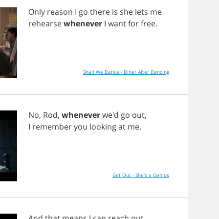
Only
reason
I
go
there
is
she
lets
me
rehearse
whenever
I
want
for
free
.
Shall We Dance - Diner After Dancing
No
,
Rod
,
whenever
we'd
go
out
,
I
remember
you
looking
at
me
.
Get Out - She's a Genius
And
that
means
I
can
reach
out