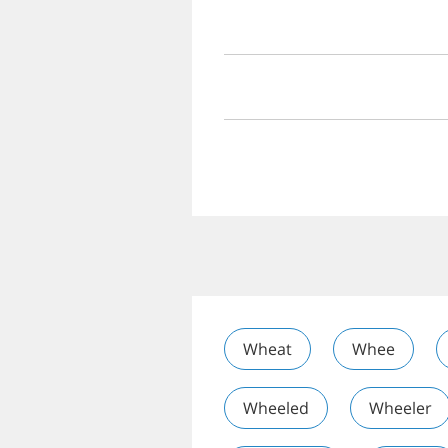
Wheat
Whee
Wheeled
Wheeler