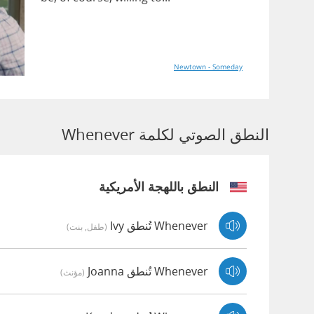
Newtown - Someday
النطق الصوتي لكلمة Whenever
النطق باللهجة الأمريكية
Whenever تُنطق Ivy
(طفل, بنت)
Whenever تُنطق Joanna
(مؤنث)