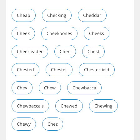
Cheap
Checking
Cheddar
Cheek
Cheekbones
Cheeks
Cheerleader
Chen
Chest
Chested
Chester
Chesterfield
Chev
Chew
Chewbacca
Chewbacca's
Chewed
Chewing
Chewy
Chez