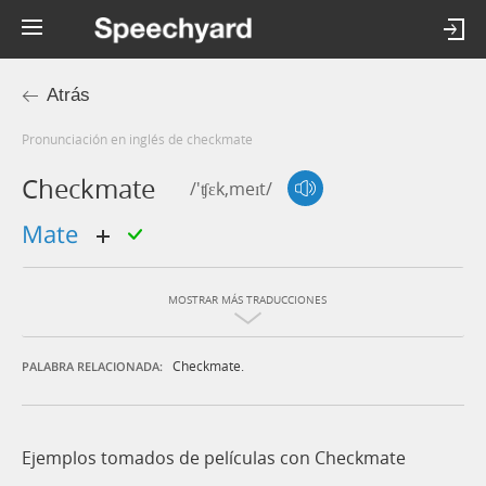
Atrás
Pronunciación en inglés de checkmate
Checkmate
/'ʧɛk,meɪt/
mate
MOSTRAR MÁS TRADUCCIONES
Checkmate.
PALABRA RELACIONADA:
Ejemplos tomados de películas con Checkmate