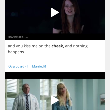
and
you
kiss
me
on
the
cheek
,
and
nothing
happens
.
Overboard - I'm Married?!