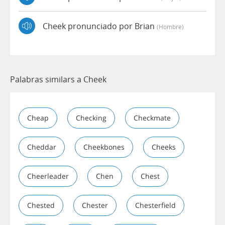
Cheek pronunciado por Brian
(hombre)
Palabras similars a Cheek
Cheap
Checking
Checkmate
Cheddar
Cheekbones
Cheeks
Cheerleader
Chen
Chest
Chested
Chester
Chesterfield