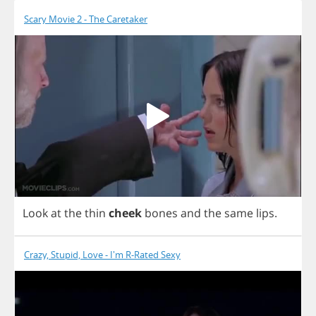
Scary Movie 2 - The Caretaker
Look
at
the
thin
cheek
bones
and
the
same
lips
.
Crazy, Stupid, Love - I'm R-Rated Sexy