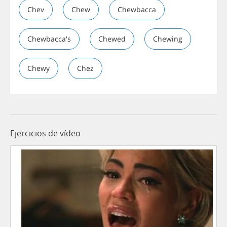
Chev
Chew
Chewbacca
Chewbacca's
Chewed
Chewing
Chewy
Chez
Ejercicios de vídeo