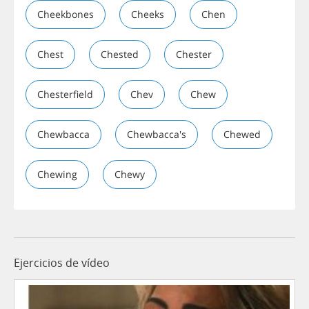
Cheekbones
Cheeks
Chen
Chest
Chested
Chester
Chesterfield
Chev
Chew
Chewbacca
Chewbacca's
Chewed
Chewing
Chewy
Ejercicios de vídeo