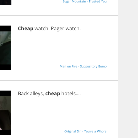
Sugar Mountain - Trusted You
Cheap
watch
.
Pager
watch
.
Man on Fire - Suppository Bomb
Back
alleys
,
cheap
hotels
....
Original Sin - You're a Whore