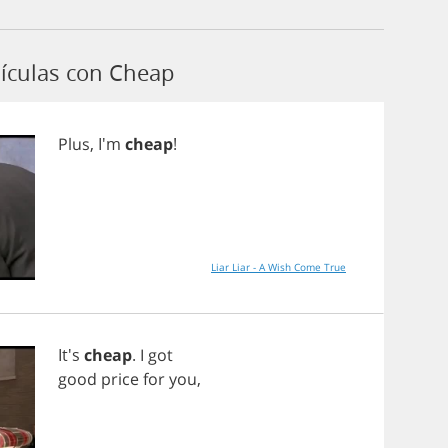
ículas con Cheap
Plus
, I'm
cheap
!
Liar Liar - A Wish Come True
It's
cheap
.
I
got
good
price
for
you
,