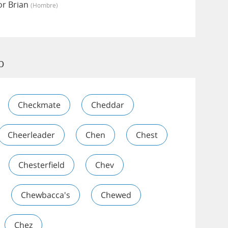
or Brian
(hombre)
p
Checkmate
Cheddar
Cheerleader
Chen
Chest
Chesterfield
Chev
Chewbacca's
Chewed
Chez