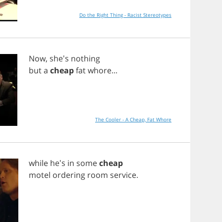
Do the Right Thing - Racist Stereotypes
Now
, she's
nothing
but
a
cheap
fat
whore
...
The Cooler - A Cheap, Fat Whore
while
he's
in
some
cheap
motel
ordering
room
service
.