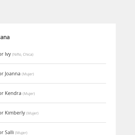
cana
r Ivy
(niño, Chica)
or Joanna
(mujer)
or Kendra
(mujer)
or Kimberly
(mujer)
r Salli
(mujer)