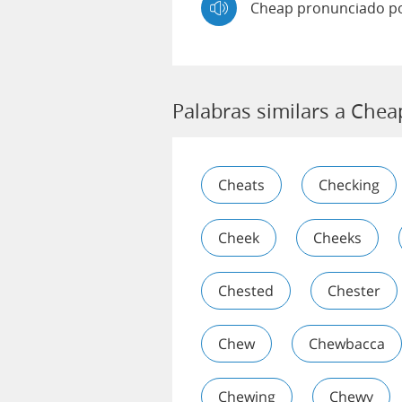
Cheap pronunciado p
Palabras similars a Chea
Cheats
Checking
Cheek
Cheeks
Chested
Chester
Chew
Chewbacca
Chewing
Chewy