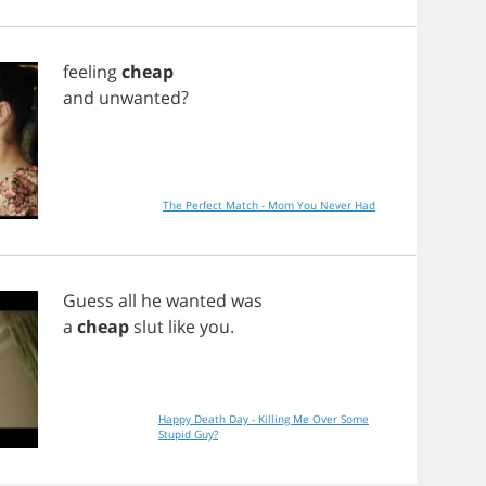
feeling
cheap
and
unwanted
?
The Perfect Match - Mom You Never Had
Guess
all
he
wanted
was
a
cheap
slut
like
you
.
Happy Death Day - Killing Me Over Some
Stupid Guy?