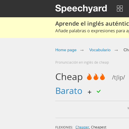
Aprende el inglés auténtico
Añade palabras o expresiones para ap
Home page
Vocabulario
Ch
Pronunciación en inglés de cheap
Cheap
/tʃip/
barato
Cheaper
,
Cheapest
FLEXIONES: