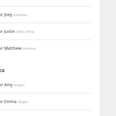
or Joey
(hombre)
r Justin
(niño, Chico)
or Matthew
(hombre)
ca
or Amy
(mujer)
por Emma
(mujer)