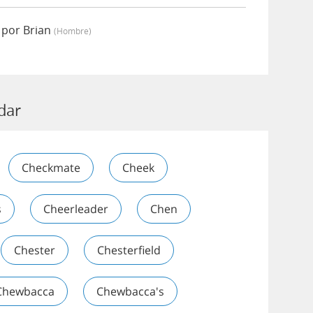
 por Brian
(hombre)
dar
Checkmate
Cheek
s
Cheerleader
Chen
Chester
Chesterfield
Chewbacca
Chewbacca's