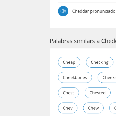
Cheddar pronunciado
Palabras similars a Ched
Cheap
Checking
Cheekbones
Cheek
Chest
Chested
Chev
Chew