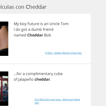
ículas con Cheddar
My
boy
Future
is
an
Uncle
Tom
I
do
got
a
dumb
friend
named
Cheddar
Bob
8 Mile - Rabbit Battles Papa Doc
...
for
a
complimentary
cube
of
jalape
ñ
o
cheddar
.
Fun With Dick and Jane - Minimum Wage
Hell