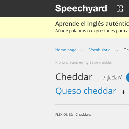
Aprende el inglés auténtico
Añade palabras o expresiones para ap
Home page
Vocabulario
Ch
Pronunciación en inglés de cheddar
Cheddar
/'ʧɛdər/
queso cheddar
Cheddars
FLEXIONES: