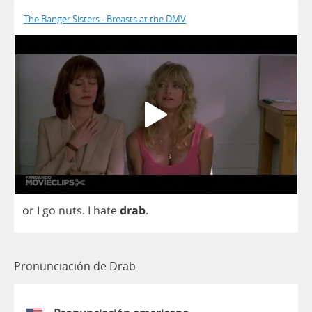
The Banger Sisters - Breasts at the DMV
or
I
go
nuts
.
I
hate
drab
.
Pronunciación de Drab