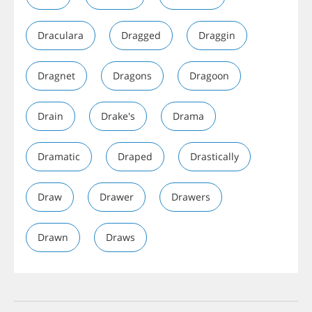
Draculara
Dragged
Draggin
Dragnet
Dragons
Dragoon
Drain
Drake's
Drama
Dramatic
Draped
Drastically
Draw
Drawer
Drawers
Drawn
Draws