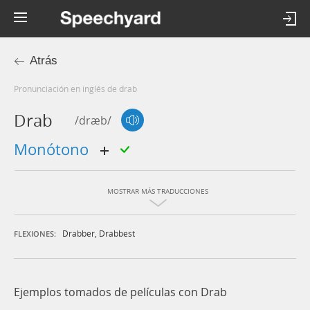
Atrás
Pronunciación en inglés de drab
Drab
/dræb/
monótono
MOSTRAR MÁS TRADUCCIONES
Drabber
,
Drabbest
FLEXIONES:
Ejemplos tomados de películas con Drab