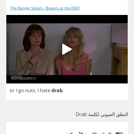
The Banger Sisters - Breasts at the DMV
or
I
go
nuts
.
I
hate
drab
.
النطق الصوتي لكلمة Drab