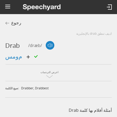
رجوع
كيف تنطق drab بالإنجليزية
Drab
/dræb/
مومس
اعرض الترجمات
Drabber
,
Drabbest
صيغ الكلمة:
أمثلة أفلام بها كلمة Drab