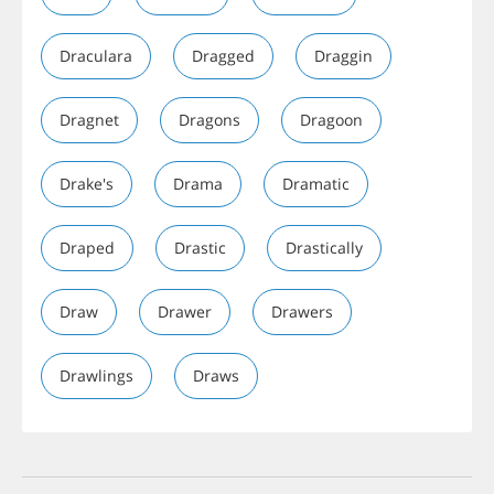
Draculara
Dragged
Draggin
Dragnet
Dragons
Dragoon
Drake's
Drama
Dramatic
Draped
Drastic
Drastically
Draw
Drawer
Drawers
Drawlings
Draws