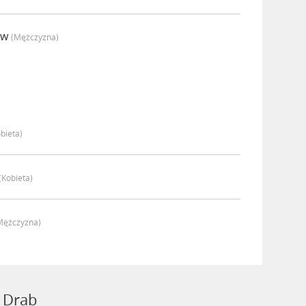
ew
(mężczyzna)
bieta)
(kobieta)
mężczyzna)
 Drab