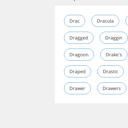
Drac
Dracula
Dragged
Draggin
Dragoon
Drake's
Draped
Drastic
Drawer
Drawers