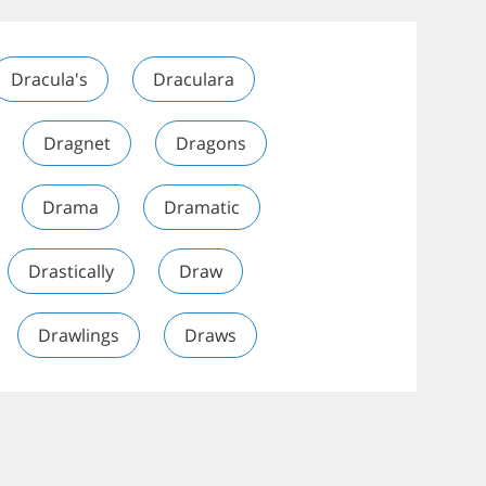
Dracula's
Draculara
Dragnet
Dragons
Drama
Dramatic
Drastically
Draw
Drawlings
Draws