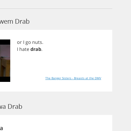
łowem Drab
or
I
go
nuts
.
I
hate
drab
.
The Banger Sisters - Breasts at the DMV
wa Drab
a