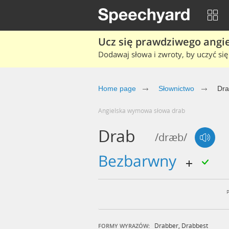
Ucz się prawdziwego angiel
Dodawaj słowa i zwroty, by uczyć się 
Home page
Słownictwo
Dr
Angielska wymowa słowa drab
Drab
/dræb/
bezbarwny
Drabber
,
Drabbest
FORMY WYRAZÓW: