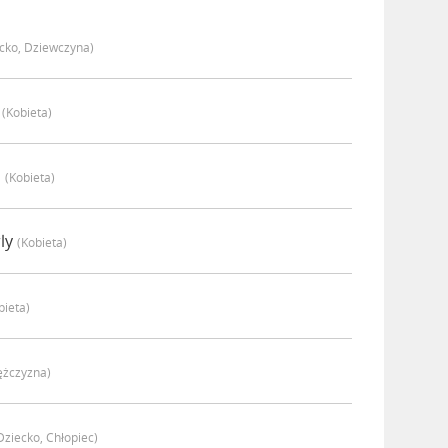
cko, Dziewczyna)
a
(kobieta)
a
(kobieta)
ly
(kobieta)
bieta)
ężczyzna)
dziecko, Chłopiec)