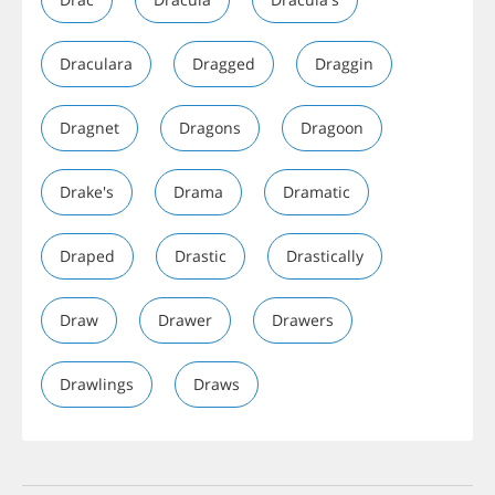
Draculara
Dragged
Draggin
Dragnet
Dragons
Dragoon
Drake's
Drama
Dramatic
Draped
Drastic
Drastically
Draw
Drawer
Drawers
Drawlings
Draws