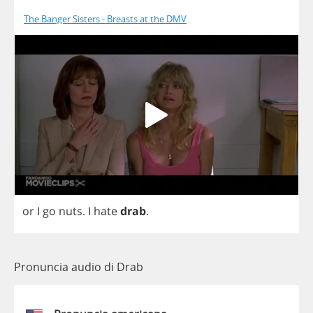
The Banger Sisters - Breasts at the DMV
or
I
go
nuts
.
I
hate
drab
.
Pronuncia audio di Drab