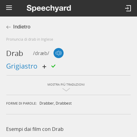
Indietro
Pronuncia di drab in Inglese
Drab
/dræb/
grigiastro
MOSTRA PIÙ TRADUZIONI
Drabber
,
Drabbest
FORME DI PAROLE:
Esempi dai film con Drab