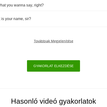
hat
you
wanna
say
,
right
?
t
is
your
name
,
sir
?
Továbbiak Megjelenítése
GYAKORLAT ELKEZDÉSE
Hasonló videó gyakorlatok