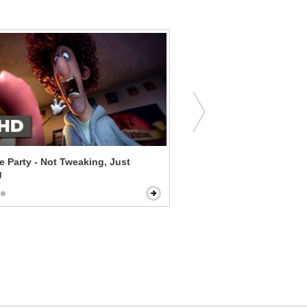
 Party - Not Tweaking, Just
Pulp Fiction - I Shot Marvi
g