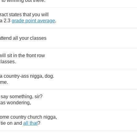
y
to
winning
out
there
.
ract
states
that
you
will
a
2.3
grade
point
average
.
attend
all
your
classes
will
sit
in
the
front
row
classes
.
a
country
-
ass
nigga
,
dog
.
me
.
say
something
,
sir
?
as
wondering
,
some
country
church
nigga
,
tie
on
and
all
that
?