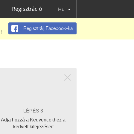
s
Regisztráció
Hu
Regisztrálj Facebook-kal
!
LÉPÉS 3
Adja hozzá a Kedvencekhez a
kedvelt kifejezéseit