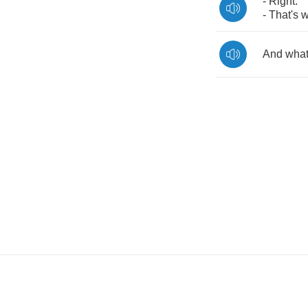
-
Right
.
-
That's
w
And
wha