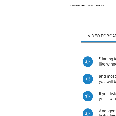
KATEGÓRIA:
Movie Scenes
VIDEÓ FORGA
Starting
like
winn
and
most
you
will
If
you
lis
you'll
win
And
,
gen