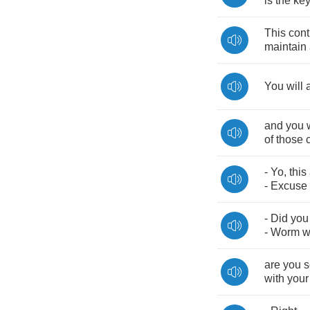
is
the
ke
This
cont
maintain
You
will
and
you
of
those
-
Yo
,
this
-
Excuse
-
Did
you
-
Worm
w
are
you
with
your