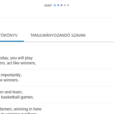
SZINT:
TÓKÖNYV
TANULMÁNYOZANDÓ SZAVAK
today
,
you
will
play
ers
,
act
like
winners
,
importantly
,
be
winners
.
ten
and
learn
,
basketball
games
.
tlemen
,
winning
in
here