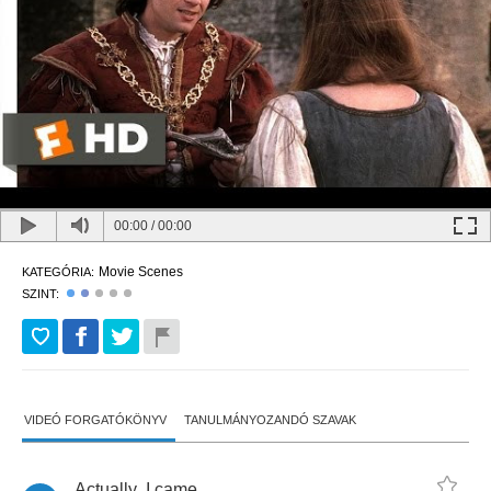
00:00
/
00:00
Movie Scenes
KATEGÓRIA:
SZINT:
VIDEÓ FORGATÓKÖNYV
TANULMÁNYOZANDÓ SZAVAK
Actually
,
I
came