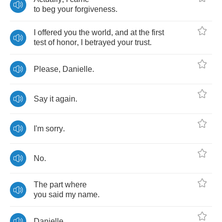
to
beg
your
forgiveness
.
I
offered
you
the
world
,
and
at
the
first
test
of
honor
,
I
betrayed
your
trust
.
Please
,
Danielle
.
Say
it
again
.
I'm
sorry
.
No
.
The
part
where
you
said
my
name
.
Danielle
.