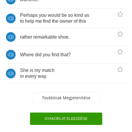
Perhaps
you
would
be
so
kind
as
to
help
me
find
the
owner
of
this
rather
remarkable
shoe
.
Where
did
you
find
that
?
She
is
my
match
in
every
way
.
Továbbiak Megjelenítése
GYAKORLAT ELKEZDÉSE