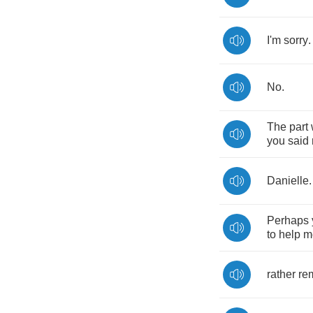
I'm
sorry
.
No
.
The
part
you
said
Danielle
.
Perhaps
to
help
m
rather
re