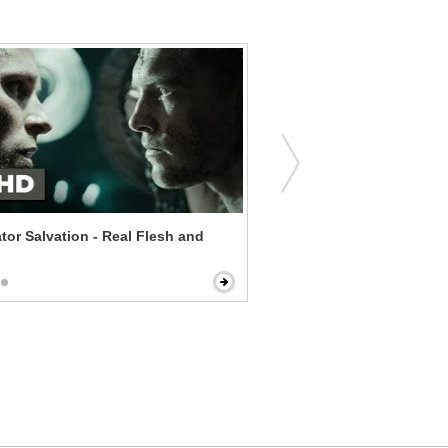
tor Salvation - Real Flesh and
Casablanca - Here's Looki