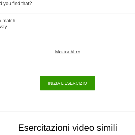
d
you
find
that
?
y
match
way
.
Mostra Altro
INIZIA L'ESERCIZIO
Esercitazioni video simili