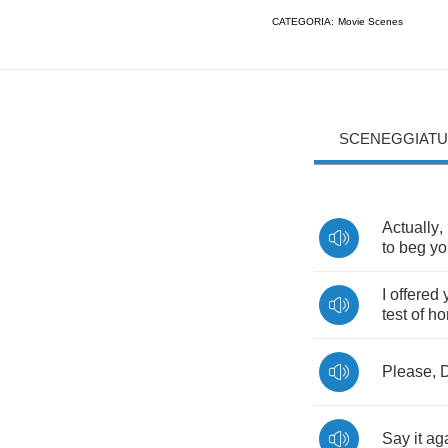
CATEGORIA:
Movie Scenes
SCENEGGIATU
Actually
,
to
beg
yo
I
offered
test
of
ho
Please
,
D
Say
it
ag