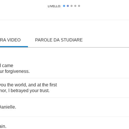
LIVELLO:
RA VIDEO
PAROLE DA STUDIARE
I
came
ur
forgiveness
.
you
the
world
,
and
at
the
first
nor
,
I
betrayed
your
trust
.
anielle
.
ain
.