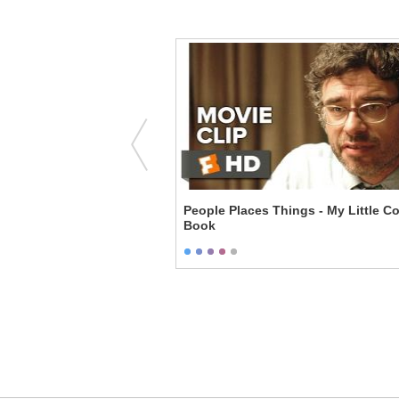
 Rings: The Two Towers -
People Places Things - My Little C
Book