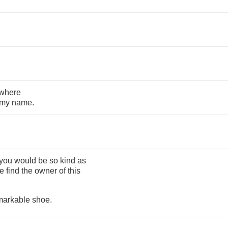
where
my
name
.
you
would
be
so
kind
as
e
find
the
owner
of
this
markable
shoe
.