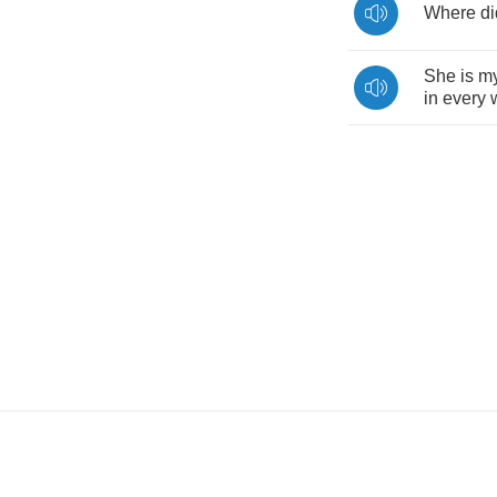
Where
di
She
is
m
in
every