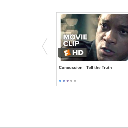
eness
Concussion - Tell the Truth