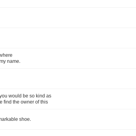
where
my
name
.
you
would
be
so
kind
as
e
find
the
owner
of
this
markable
shoe
.