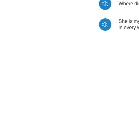
Where
di
She
is
m
in
every