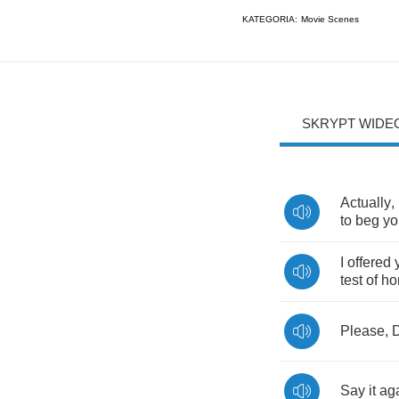
KATEGORIA:
Movie Scenes
SKRYPT WIDE
Actually
,
to
beg
yo
I
offered
test
of
ho
Please
,
D
Say
it
ag