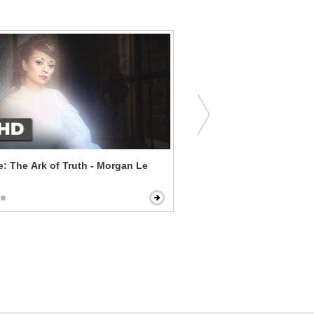
e: The Ark of Truth - Morgan Le
Look Who's Talking - That'