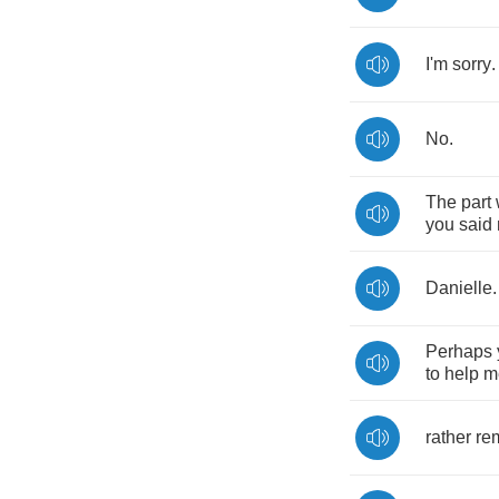
I'm
sorry
.
No
.
The
part
you
said
Danielle
.
Perhaps
to
help
m
rather
re