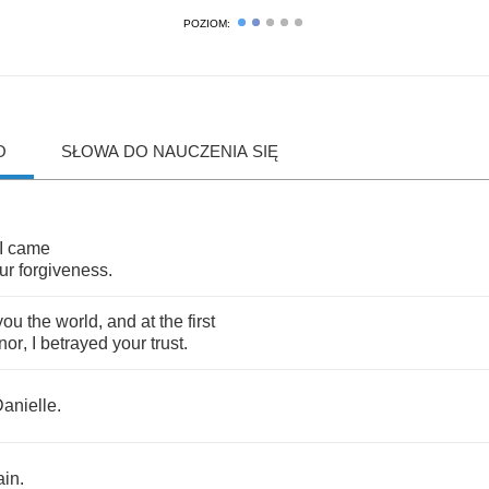
POZIOM:
O
SŁOWA DO NAUCZENIA SIĘ
I
came
ur
forgiveness
.
you
the
world
,
and
at
the
first
nor
,
I
betrayed
your
trust
.
anielle
.
ain
.