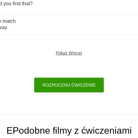
d
you
find
that
?
y
match
way
.
Pokaż Więcej
ROZPOCZNIJ ĆWICZENIE
EPodobne filmy z ćwiczeniami