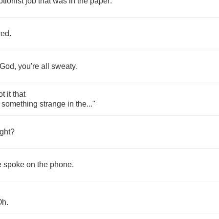
ptionist
job
that
was
in
the
paper
.
red
.
God
,
you're
all
sweaty
.
ot
it
that
something
strange
in
the
..."
ght
?
e
spoke
on
the
phone
.
Oh
.