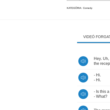
KATEGÓRIA:
Comedy
VIDEÓ FORGA
Hey
.
Uh
,
the
recep
-
Hi
.
-
Hi
.
-
Is
this
a
-
What
?