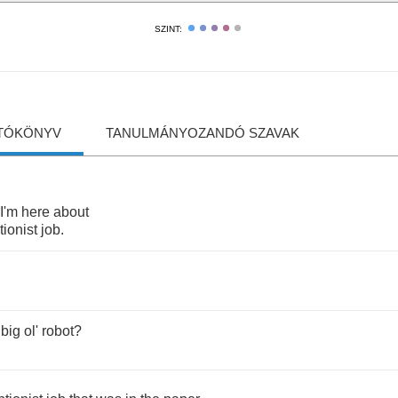
SZINT:
TÓKÖNYV
TANULMÁNYOZANDÓ SZAVAK
I'm
here
about
tionist
job
.
big
ol'
robot
?