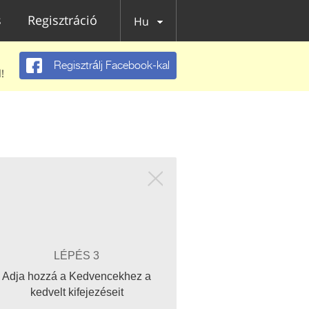
s
Regisztráció
Hu
Regisztrálj Facebook-kal
!
LÉPÉS 3
Adja hozzá a Kedvencekhez a
kedvelt kifejezéseit