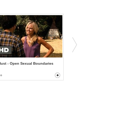
ust - Open Sexual Boundaries
Funny Farm - Stopping th