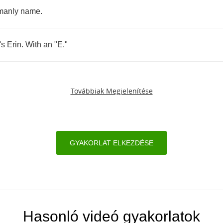
manly
name
.
's
Erin
.
With
an
"
E
."
Továbbiak Megjelenítése
GYAKORLAT ELKEZDÉSE
Hasonló videó gyakorlatok