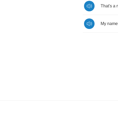
That's
a
My
name