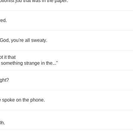
ptionist
job
that
was
in
the
paper
.
red
.
God
,
you're
all
sweaty
.
ot
it
that
something
strange
in
the
..."
ght
?
e
spoke
on
the
phone
.
Oh
.