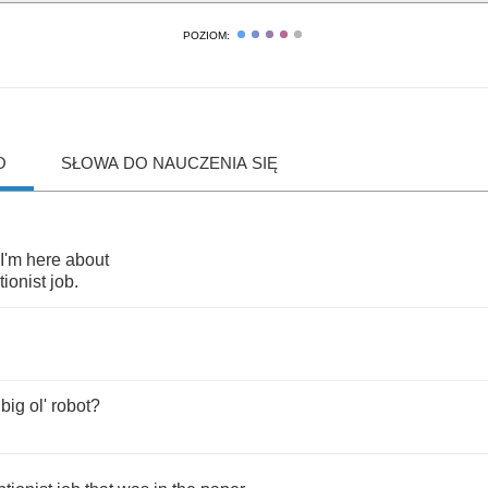
POZIOM:
O
SŁOWA DO NAUCZENIA SIĘ
I'm
here
about
tionist
job
.
big
ol'
robot
?