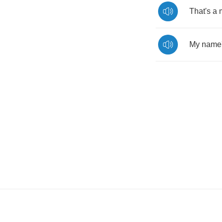
That's
a
My
name