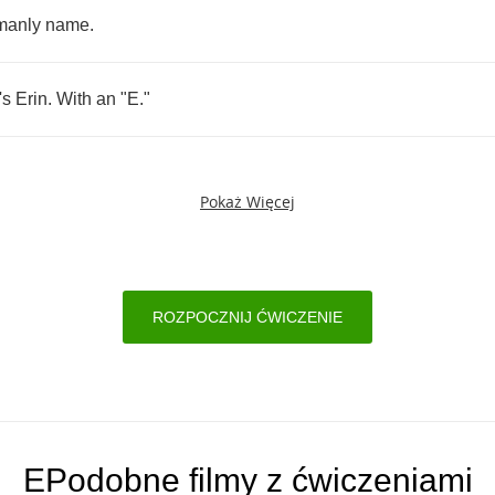
manly
name
.
's
Erin
.
With
an
"
E
."
Pokaż Więcej
ROZPOCZNIJ ĆWICZENIE
EPodobne filmy z ćwiczeniami