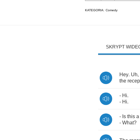
KATEGORIA:
Comedy
SKRYPT WIDE
Hey
.
Uh
,
the
recep
-
Hi
.
-
Hi
.
-
Is
this
a
-
What
?