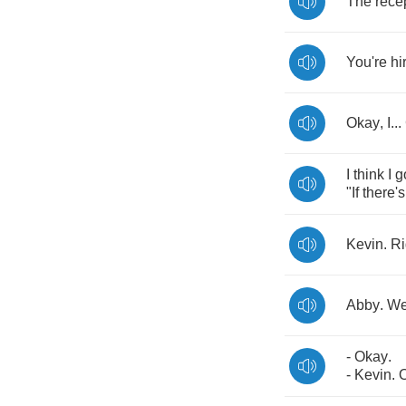
The
rece
You're
hi
Okay
,
I
...
I
think
I
g
"
If
there's
Kevin
.
Ri
Abby
.
W
-
Okay
.
-
Kevin
.