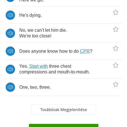
He's
dying
.
No
,
we
can't
let
him
die
.
We're
too
close
!
Does
anyone
know
how
to
do
CPR
?
Yes
.
Start
with
three
chest
compressions
and
mouth
-
to
-
mouth
.
One
,
two
,
three
.
Továbbiak Megjelenítése