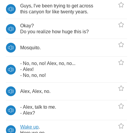
Guys
,
I've
been
trying
to
get
across
this
canyon
for
like
twenty
years
.
Okay
?
Do
you
realize
how
huge
this
is
?
Mosquito
.
-
No
,
no
,
no
!
Alex
,
no
,
no
...
-
Alex
!
-
No
,
no
,
no
!
Alex
,
Alex
,
no
.
-
Alex
,
talk
to
me
.
-
Alex
?
Wake
up
.
Here
we
go
.