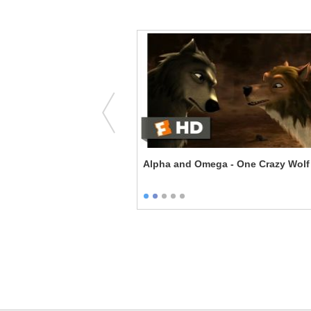
 The Colony
Alpha and Omega - One Crazy Wolf