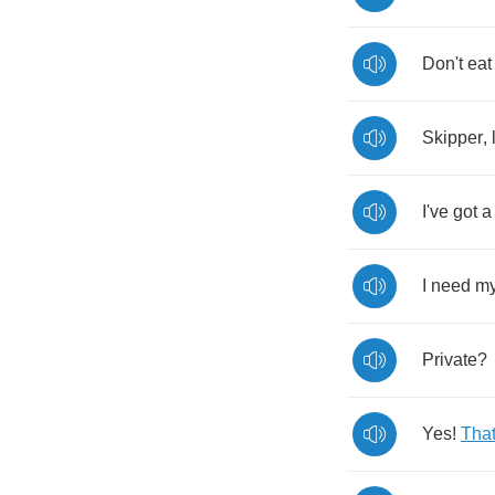
Don't
eat
Skipper
,
I've
got
a
I
need
m
Private
?
Yes
!
That