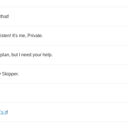
that
!
listen
!
It's
me
,
Private
.
plan
,
but
I
need
your
help
.
y
Skipper
.
's
it
!