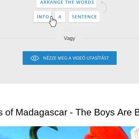
Vagy
NÉZZE MEG A VIDEÓ UTASÍTÁST
 of Madagascar - The Boys Are 