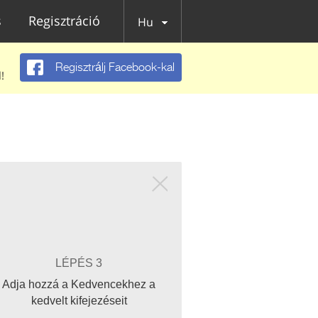
s
Regisztráció
Hu
Regisztrálj Facebook-kal
!
LÉPÉS 3
Adja hozzá a Kedvencekhez a
kedvelt kifejezéseit