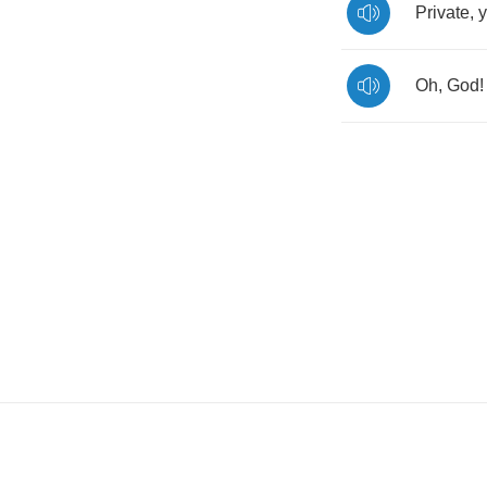
Private
,
y
Oh
,
God
!