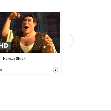
 - Human Shrek
Ice Age - Where's the Bab