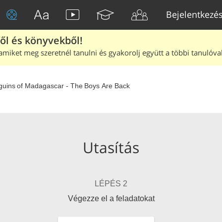
Bejelentkezé
ből és könyvekből!
amiket meg szeretnél tanulni és gyakorolj együtt a többi tanulóval
uins of Madagascar - The Boys Are Back
Utasítás
LÉPÉS 2
Végezze el a feladatokat