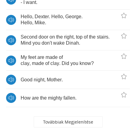
-
I
want
.
Hello
,
Dexter
.
Hello
,
George
.
Hello
,
Mike
.
Second
door
on
the
right
,
top
of
the
stairs
.
Mind
you
don't
wake
Dinah
.
My
feet
are
made
of
clay
,
made
of
clay
.
Did
you
know
?
Good
night
,
Mother
.
How
are
the
mighty
fallen
.
Továbbiak Megjelenítése