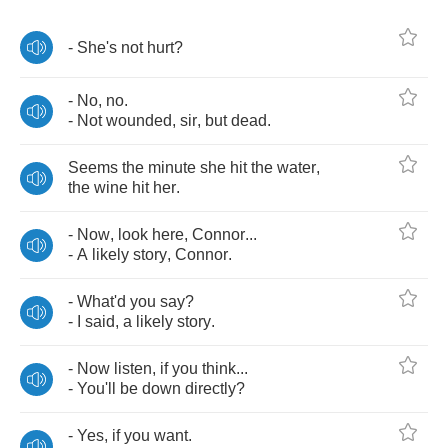
-
She's
not
hurt
?
-
No
,
no
.
-
Not
wounded
,
sir
,
but
dead
.
Seems
the
minute
she
hit
the
water
,
the
wine
hit
her
.
-
Now
,
look
here
,
Connor
...
-
A
likely
story
,
Connor
.
-
What'd
you
say
?
-
I
said
,
a
likely
story
.
-
Now
listen
,
if
you
think
...
-
You'll
be
down
directly
?
-
Yes
,
if
you
want
.