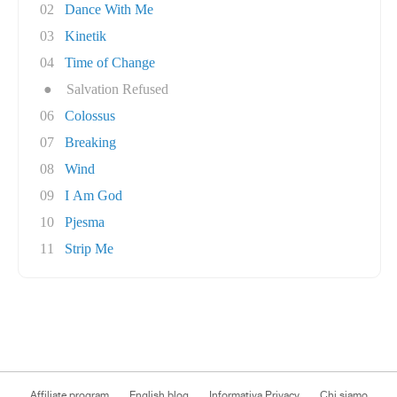
02
Dance With Me
03
Kinetik
04
Time of Change
●
Salvation Refused
06
Colossus
07
Breaking
08
Wind
09
I Am God
10
Pjesma
11
Strip Me
Affiliate program
English blog
Informativa Privacy
Chi siamo