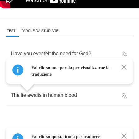
TESTI
PAROLE DA STUDIARE
Have
you
ever
felt
the
need
for
God
?
Fai clic su una parola per visualizzarne la
Creeping
inside
traduzione
The
lie
awaits
in
human
blood
Religion's
fatal
for
us
Fai clic su questa icona per tradurre