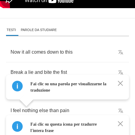
TESTI
PAROLE DA STUDIARE
Now
it
all
comes
down
to
this
Break
a
lie
and
bite
the
fist
Fai clic su una parola per visualizzarne la
traduzione
I
feel
nothing
else
than
pain
Fai clic su questa icona per tradurre
You
did
it
once
,
you'll
do
it
again
l'intera frase