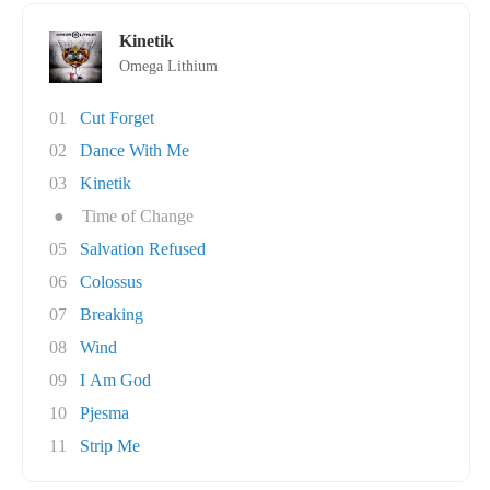
Kinetik
Omega Lithium
01
Cut Forget
02
Dance With Me
03
Kinetik
●
Time of Change
05
Salvation Refused
06
Colossus
07
Breaking
08
Wind
09
I Am God
10
Pjesma
11
Strip Me