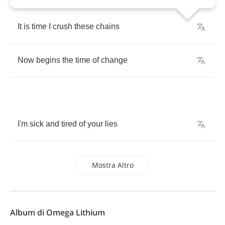
It
is
time
I
crush
these
chains
Now
begins
the
time
of
change
I'm
sick
and
tired
of
your
lies
Mostra Altro
Album di Omega Lithium