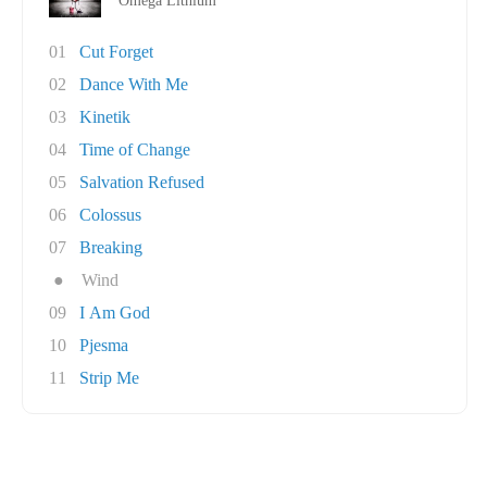
Omega Lithium
01
Cut Forget
02
Dance With Me
03
Kinetik
04
Time of Change
05
Salvation Refused
06
Colossus
07
Breaking
●
Wind
09
I Am God
10
Pjesma
11
Strip Me