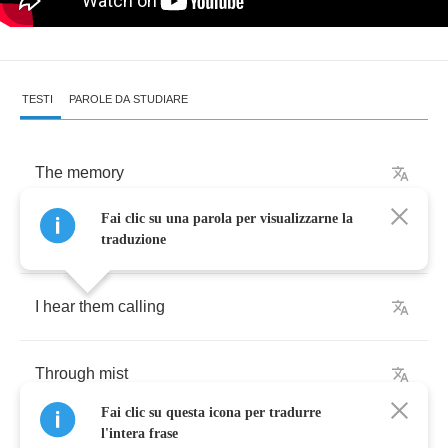
TESTI
PAROLE DA STUDIARE
The
memory
Fai clic su una parola per visualizzarne la
Haunting
me
traduzione
I
hear
them
calling
Through
mist
Fai clic su questa icona per tradurre
l'intera frase