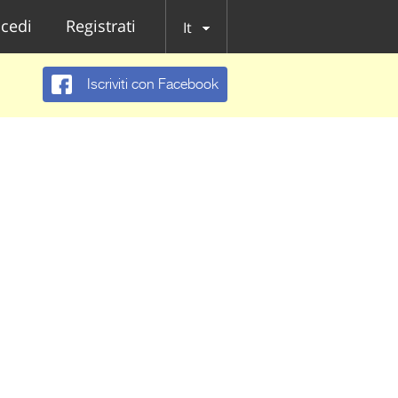
cedi
Registrati
It
Iscriviti con Facebook