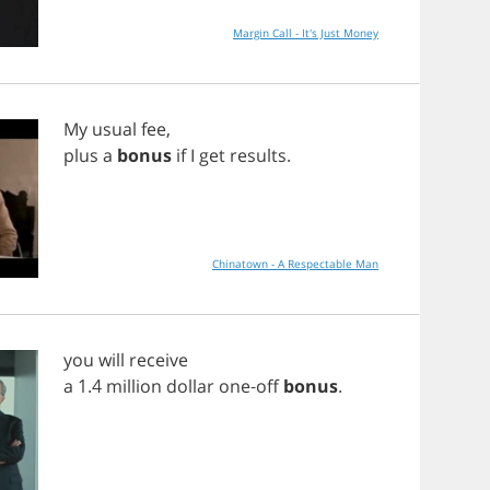
Margin Call - It's Just Money
My
usual
fee
,
plus
a
bonus
if
I
get
results
.
Chinatown - A Respectable Man
you
will
receive
a
1.4
million
dollar
one
-
off
bonus
.