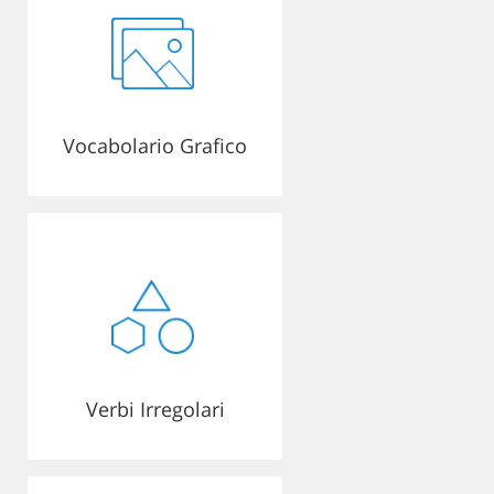
Vocabolario Grafico
Verbi Irregolari