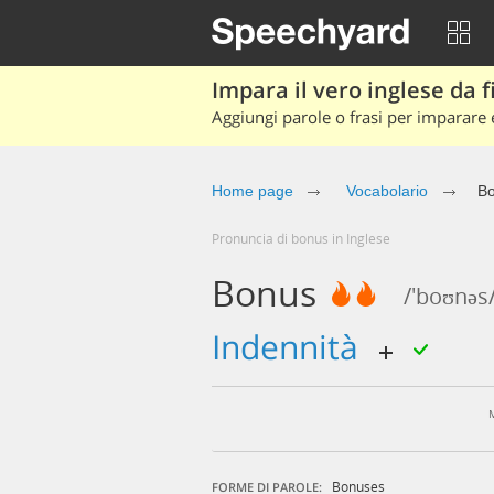
Impara il vero inglese da fi
Aggiungi parole o frasi per imparare e
Home page
Vocabolario
B
Pronuncia di bonus in Inglese
Bonus
/'boʊnəs
indennità
Bonuses
FORME DI PAROLE: