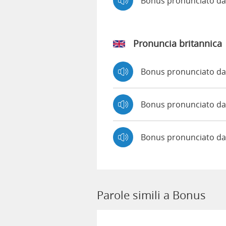
Bonus pronunciato d
Pronuncia britannica
Bonus pronunciato d
Bonus pronunciato 
Bonus pronunciato da
Parole simili a Bonus