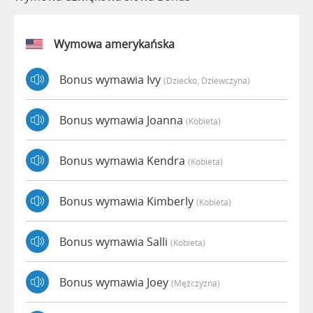
Wymowa amerykańska
Bonus wymawia Ivy
(dziecko, Dziewczyna)
Bonus wymawia Joanna
(kobieta)
Bonus wymawia Kendra
(kobieta)
Bonus wymawia Kimberly
(kobieta)
Bonus wymawia Salli
(kobieta)
Bonus wymawia Joey
(mężczyzna)