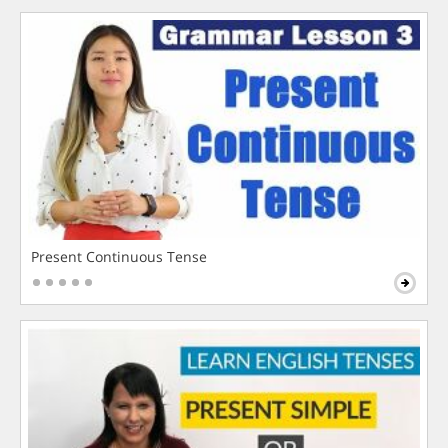
Present Continuous Tense