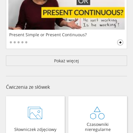
Present Simple or Present Continuous?
Pokaż więcej
Ćwiczenia ze słówek
Czasowniki
Słowniczek zdjęciowy
nieregularne