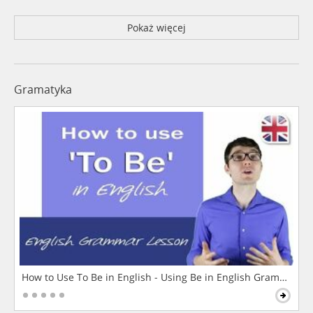
Pokaż więcej
Gramatyka
How to Use To Be in English - Using Be in English Grammar L